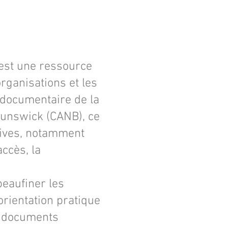
est une ressource
organisations et les
 documentaire de la
runswick (CANB), ce
hives, notamment
accès, la
peaufiner les
orientation pratique
es documents