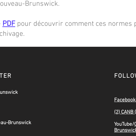
Nouveau-Brunswick.
e
PDF
pour découvrir comment ces normes p
rchivage.
CTER
FOLLO
runswick
Facebook
(2) CANB 
veau-Brunswick
YouTube/
Brunswic