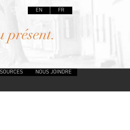
EN
FR
u présent.
SOURCES
NOUS JOINDRE
LIENS EXTERNES