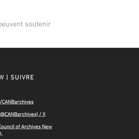
euvent soutenir
W | SUIVRE
/CANBarchives
(@CANBarchives) / X
Council of Archives New
k