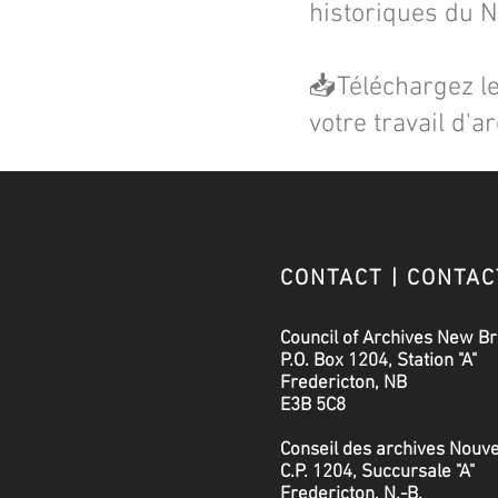
historiques du 
📥Téléchargez l
votre travail d'a
CONTACT | CONTA
Council of Archives New B
P.O. Box 1204, Station "A"
Fredericton, NB
E3B 5C8
Conseil des archives Nou
C.P. 1204, Succursale "A"
Fredericton, N.-B.