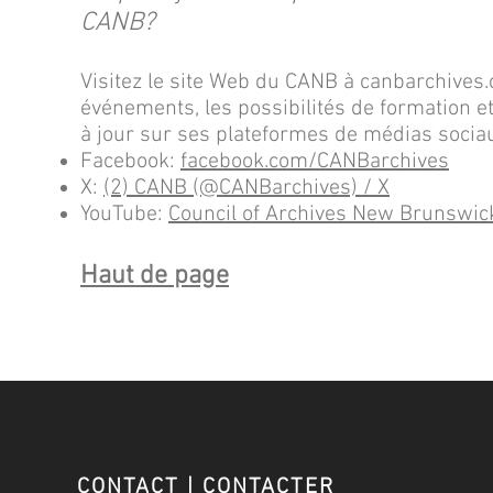
CANB?
Visitez le site Web du CANB à canbarchives.
événements, les possibilités de formation e
à jour sur ses plateformes de médias sociau
Facebook:
facebook.com/CANBarchives
X:
(2) CANB (@CANBarchives) / X
YouTube:
Council of Archives New Brunswic
Haut de page
CONTACT | CONTACTER